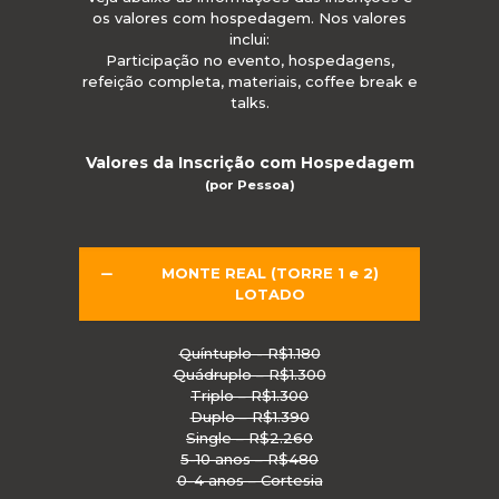
os valores com hospedagem. Nos valores
inclui:
Participação no evento, hospedagens,
refeição completa, materiais, coffee break e
talks.
Valores da Inscrição com Hospedagem
(por Pessoa)
MONTE REAL (TORRE 1 e 2)
LOTADO
Quíntuplo - R$1.180
Quádruplo – R$1.300
Triplo – R$1.300
Duplo – R$1.390
Single – R$2.260
5-10 anos – R$480
0-4 anos – Cortesia