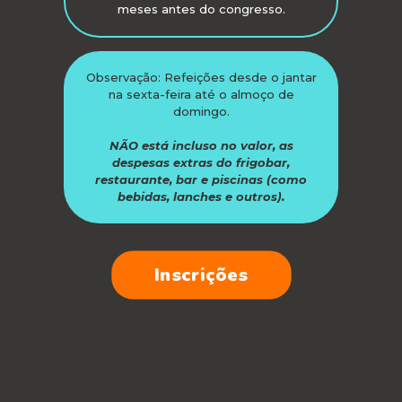
meses antes do congresso.
Observação: Refeições desde o jantar
na sexta-feira até o almoço de
domingo.
NÃO está incluso no valor, as
despesas extras do frigobar,
restaurante, bar e piscinas (como
bebidas, lanches e outros).
Inscrições